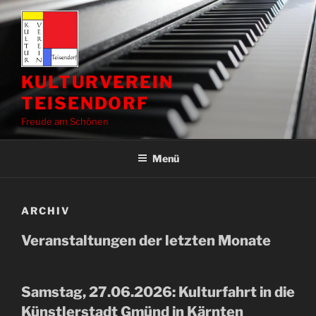
Zum
Inhalt
springen
KULTURVEREIN
TEISENDORF
Freude am Schönen
Menü
ARCHIV
Veranstaltungen der letzten Monate
Samstag, 27.06.2026: Kulturfahrt in die
Künstlerstadt Gmünd in Kärnten